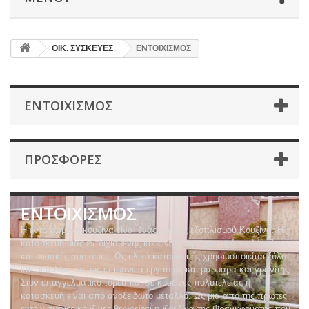
ΟΙΚ. ΣΥΣΚΕΥΕΣ
ΕΝΤΟΙΧΙΣΜΟΣ
ΕΝΤΟΙΧΙΣΜΟΣ
ΠΡΟΣΦΟΡΈΣ
ΕΝΤΟΙΧΙΣΜΟΣ
Η εντοιχισμένη κουζίνα είναι ένας τρόπος εξοπλισμού Κουζίνα. Η
κατασκευή μιας εντοιχισμένης κουζίνας περιέχει ερμάρια λάντζες
και οικιακές συσκευές. Ως υλικό κατασκευής χρησιμοποιείται ξύλο
και μέταλλα, και ως επιφάνεια εργασίας και μάρμαρα και γρανίτης.
Στον επαγγελματικό τομέα και σε κουζίνες πολυτελείας η
κατασκευή είναι από ανοξείδωτο μέταλλο. Ως μια από της πρώτες
εντοιχισμένες κουζίνες θεωρείται η Κουζίνα της Φρανκφούρτης που