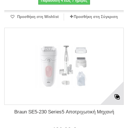
Παράδοση 4 έως 7 ημέρες
Προσθήκη στη Wishlist
Προσθήκη στη Σύγκριση
Braun SE5-230 Series5 Αποτριχωτική Μηχανή