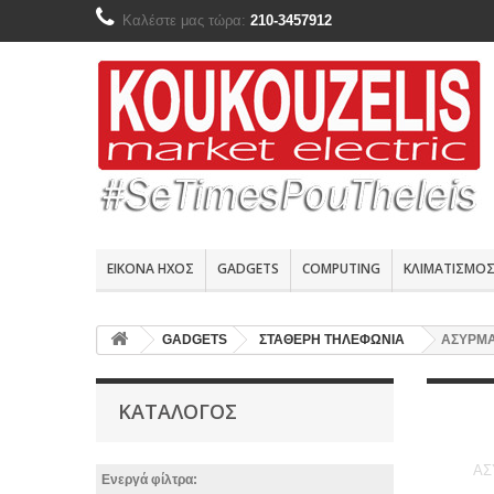
Καλέστε μας τώρα:
210-3457912
ΕΙΚΟΝΑ ΗΧΟΣ
GADGETS
COMPUTING
ΚΛΙΜΑΤΙΣΜΟ
GADGETS
ΣΤΑΘΕΡΗ ΤΗΛΕΦΩΝΙΑ
ΑΣΥΡΜΑ
ΚΑΤΆΛΟΓΟΣ
ΑΣ
Ενεργά φίλτρα: