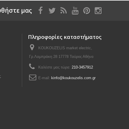
θήστε μας
Πληροφορίες καταστήματος
KOUKOUZELIS market electric,
Γρ.Λαμπράκη 28 17778 Ταύρος Αθήνα
Καλέστε μας τώρα:
210-3457912
ς
E-mail:
kinfo@koukouzelis.com.gr