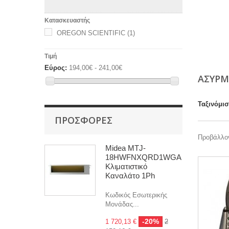
Κατασκευαστής
OREGON SCIENTIFIC
(1)
Τιμή
Εύρος:
194,00€ - 241,00€
ΑΣΥΡΜ
Ταξινόμι
ΠΡΟΣΦΟΡΈΣ
Προβάλλον
Midea MTJ-
18HWFNXQRD1WGA
Κλιματιστικό
Καναλάτο 1Ph
Κωδικός Εσωτερικής
Μονάδας...
-20%
1 720,13 €
2