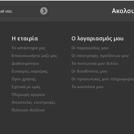
Aκολου
Η εταιρία
Ο λογαριασμός μου
Το κατάστημα μας
Οι παραγγελίες μου
Επικοινωνήστε μαζί μας
Οι επιστροφές προϊόντων μου
Διαθεσιμότητα
Τα πιστωτικά μου δελτία
Ευκαιρίες καριέρας
Οι διευθύνσεις μου
Όροι χρήσης
Οι προσωπικές μου πληροφορίε
Σχετικά με εμάς
Τα κουπόνια μου
Πληρωμή αγορών
Αποστολές επιστροφές
Rohnson AirGlow