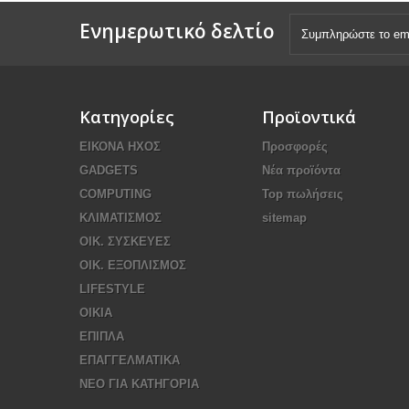
Ενημερωτικό δελτίο
Κατηγορίες
Προϊοντικά
ΕΙΚΟΝΑ ΗΧΟΣ
Προσφορές
GADGETS
Νέα προϊόντα
COMPUTING
Top πωλήσεις
ΚΛΙΜΑΤΙΣΜΟΣ
sitemap
ΟΙΚ. ΣΥΣΚΕΥΕΣ
ΟΙΚ. ΕΞΟΠΛΙΣΜΟΣ
LIFESTYLE
ΟΙΚΙΑ
ΕΠΙΠΛΑ
ΕΠΑΓΓΕΛΜΑΤΙΚΑ
ΝΕΟ ΓΙΑ ΚΑΤΗΓΟΡΙΑ