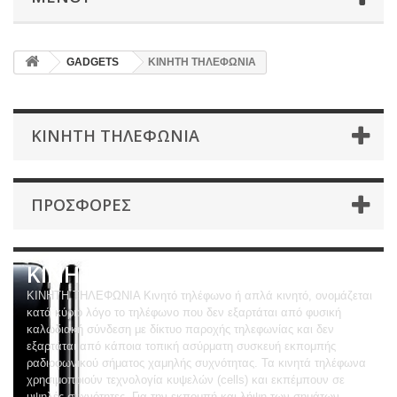
GADGETS
ΚΙΝΗΤΗ ΤΗΛΕΦΩΝΙΑ
ΚΙΝΗΤΗ ΤΗΛΕΦΩΝΙΑ
ΠΡΟΣΦΟΡΈΣ
ΚΙΝΗΤΗ ΤΗΛΕΦΩΝΙΑ
ΚΙΝΗΤΗ ΤΗΛΕΦΩΝΙΑ Κινητό τηλέφωνο ή απλά κινητό, ονομάζεται
κατά κύριο λόγο το τηλέφωνο που δεν εξαρτάται από φυσική
καλωδιακή σύνδεση με δίκτυο παροχής τηλεφωνίας και δεν
εξαρτάται από κάποια τοπική ασύρματη συσκευή εκπομπής
ραδιοφωνικού σήματος χαμηλής συχνότητας. Τα κινητά τηλέφωνα
χρησιμοποιούν τεχνολογία κυψελών (cells) και εκπέμπουν σε
υψηλές συχνότητες. Για την εκπομπή και λήψη των σημάτων