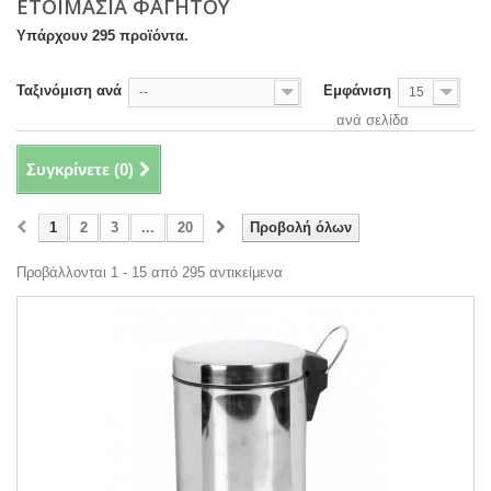
ΕΤΟΙΜΑΣΙΑ ΦΑΓΗΤΟΥ
Υπάρχουν 295 προϊόντα.
Ταξινόμιση ανά
Εμφάνιση
--
15
ανά σελίδα
Συγκρίνετε (
0
)
1
2
3
...
20
Προβολή όλων
Προβάλλονται 1 - 15 από 295 αντικείμενα