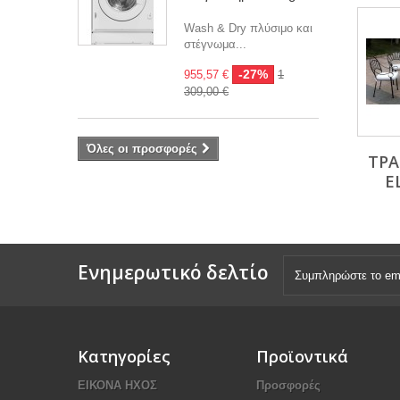
Wash & Dry πλύσιμο και
στέγνωμα...
-27%
955,57 €
1
309,00 €
Όλες οι προσφορές
ΤΡΑ
E
Ενημερωτικό δελτίο
Κατηγορίες
Προϊοντικά
ΕΙΚΟΝΑ ΗΧΟΣ
Προσφορές