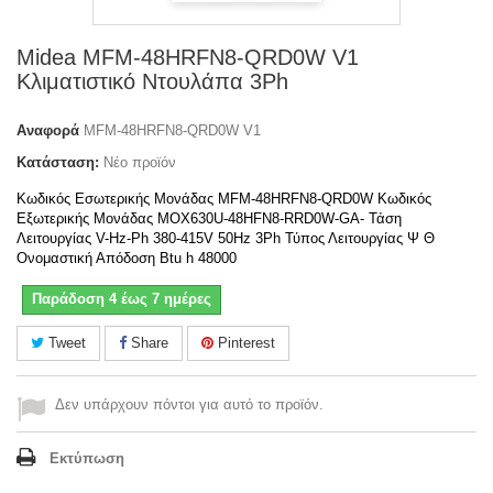
Midea MFM-48HRFN8-QRD0W V1
Κλιματιστικό Ντουλάπα 3Ph
Αναφορά
MFM-48HRFN8-QRD0W V1
Κατάσταση:
Νέο προϊόν
Κωδικός Εσωτερικής Μονάδας MFM-48HRFN8-QRD0W Κωδικός
Εξωτερικής Μονάδας MOX630U-48HFN8-RRD0W-GA- Τάση
Λειτουργίας V-Hz-Ph 380-415V 50Ηz 3Ph Τύπος Λειτουργίας Ψ Θ
Ονομαστική Απόδοση Btu h 48000
Παράδοση 4 έως 7 ημέρες
Tweet
Share
Pinterest
Δεν υπάρχουν πόντοι για αυτό το προϊόν.
Εκτύπωση