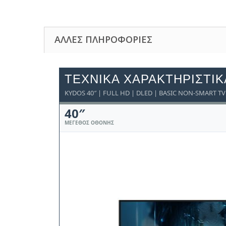
ΆΛΛΕΣ ΠΛΗΡΟΦΟΡΊΕΣ
ΤΕΧΝΙΚΆ ΧΑΡΑΚΤΗΡΙΣΤΙΚ
KYDOS 40″ | FULL HD | DLED | BASIC NON-SMART TV
40″
ΜΈΓΕΘΟΣ ΟΘΌΝΗΣ