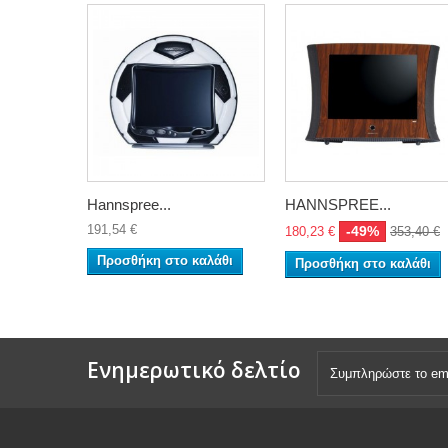
Hannspree...
HANNSPREE...
191,54 €
-49%
180,23 €
353,40 €
Προσθήκη στο καλάθι
Προσθήκη στο καλάθι
Ενημερωτικό δελτίο