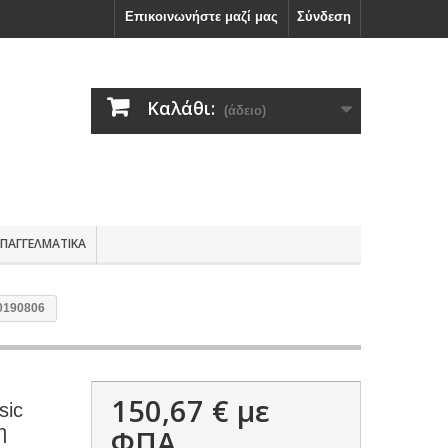
Επικοινωνήστε μαζί μας
Σύνδεση
Καλάθι:
(άδειο)
ΕΠΑΓΓΕΛΜΑΤΙΚΑ
0190806
150,67 €
με
sic
η
ΦΠΑ