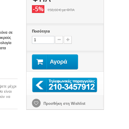
-5%
158,60 €
με ΦΠΑ
Ποσότητα
κόνα σε
μικρούς
νολογία
ματα
Αγορά
ψετε μέχρι
α είναι
ύν να
Προσθήκη στη Wishlist