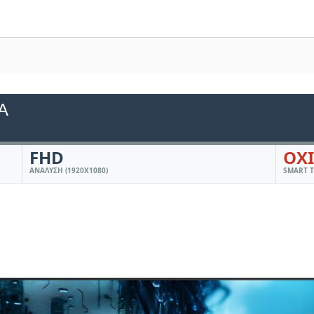
Ά
FHD
ΟΧΙ
ΑΝΆΛΥΣΗ (1920X1080)
SMART 