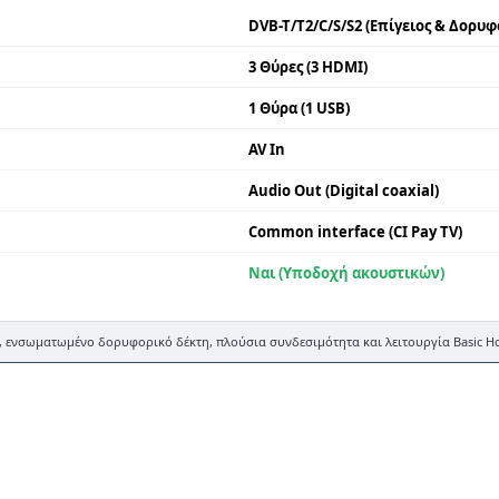
DVB-T/T2/C/S/S2 (Επίγειος & Δορυφ
3 Θύρες (3 HDMI)
1 Θύρα (1 USB)
AV In
Audio Out (Digital coaxial)
Common interface (CI Pay TV)
Ναι (Υποδοχή ακουστικών)
, ενσωματωμένο δορυφορικό δέκτη, πλούσια συνδεσιμότητα και λειτουργία Basic H