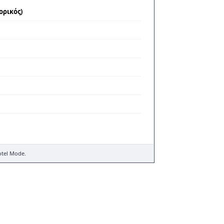
ορικός)
otel Mode.