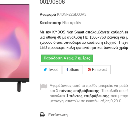
00190806
Αναφορά
K40NF22SD00V3
Κατάσταση:
Νέο προϊόν
Με την KYDOS Non Smart απολαμβάνετε καθαρή ει
μια οθόνη 40 με ανάλυση HD 1366×768 ιδανική για 
χώρους όπως υπνοδωμάτιο κουζίνα ή εξοχικό Η τεχ
LED προσφέρει καλή φωτεινότητα και ζωντανά χρώ
Παράδοση 4 έως 7 ημέρες
Tweet
Share
Pinterest
Αγοράζοντας αυτό το προϊόν μπορείτε να μαζέ
και
1
πόντος επιβράβευσης
. Το καλάθι σου θ
συνολικά
1
πόντος επιβράβευσης
που μπορο
μετασχηματιστούν σε κουπόνι αξίας
0,20 €
.
Εκτύπωση