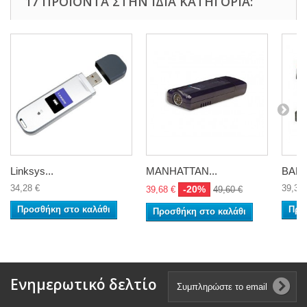
17 ΠΡΟΪΌΝΤΑ ΣΤΗΝ ΊΔΙΑ ΚΑΤΗΓΟΡΊΑ:
Linksys...
MANHATTAN...
BAND
34,28 €
39,32 
-20%
39,68 €
49,60 €
Προσθήκη στο καλάθι
Προ
Προσθήκη στο καλάθι
Ενημερωτικό δελτίο