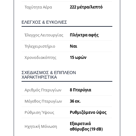
Ταχύτητα Αέρα
222 μέτρα/λεπτό
ΈΛΕΓΧΟΣ & ΕΥΚΟΛΊΕΣ
Έλεγχος Λειτουργίας
Πλήκτρα αφής
Τηλεχειριστήριο
Ναι
Χρονοδιακόπτης
15 ωρών
ΣΧΕΔΙΑΣΜΌΣ & ΕΠΙΠΛΈΟΝ
ΧΑΡΑΚΤΗΡΙΣΤΙΚΆ
Αριθμός Πτερυγίων
8 Πτερύγια
Μέγεθος Πτερυγίων
36 εκ.
Ρύθμιση Ύψους
Ρυθμιζόμενο ύψος
Εξαιρετικά
Ηχητική Μόνωση
αθόρυβος (19 dB)