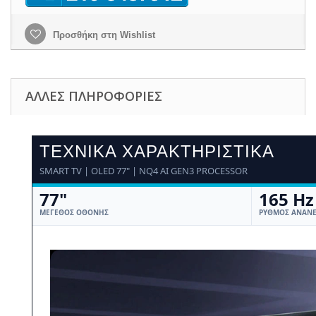
Προσθήκη στη Wishlist
ΆΛΛΕΣ ΠΛΗΡΟΦΟΡΊΕΣ
ΤΕΧΝΙΚΆ ΧΑΡΑΚΤΗΡΙΣΤΙΚΆ
SMART TV | OLED 77" | NQ4 AI GEN3 PROCESSOR
77"
165 Hz
ΜΈΓΕΘΟΣ ΟΘΌΝΗΣ
ΡΥΘΜΌΣ ΑΝΑΝ