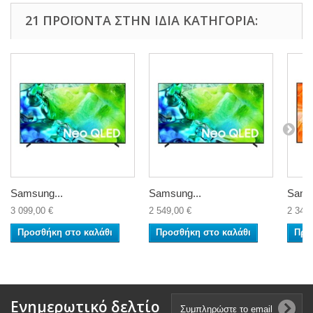
21 ΠΡΟΪΌΝΤΑ ΣΤΗΝ ΊΔΙΑ ΚΑΤΗΓΟΡΊΑ:
Samsung...
Samsung...
Sams
3 099,00 €
2 549,00 €
2 349,
Προσθήκη στο καλάθι
Προσθήκη στο καλάθι
Προ
Ενημερωτικό δελτίο