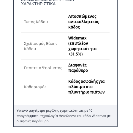
ΧΑΡΑΚΤΗΡΙΣΤΙΚΆ
Αποσπώμενος
Τύπος Κάδου
αντικολλητικός
κάδος
Widemax
Σχεδιασμός Βάσης
(επιπλέον
Κάδου
χωρητικότητα
+31.5%)
Διαφανές
Εποπτεία Ψησίματος
παράθυρο
Κάδος ασφαλής για
Καθαρισμός
πλύσιμο στο
πλυντήριο πιάτων
Υγιεινό μαγείρεμα μεγάλης χωρητικότητας με 10
προγράμματα, τεχνολογία HeatXpress και κάδο Widemax με
διαφανές παράθυρο.