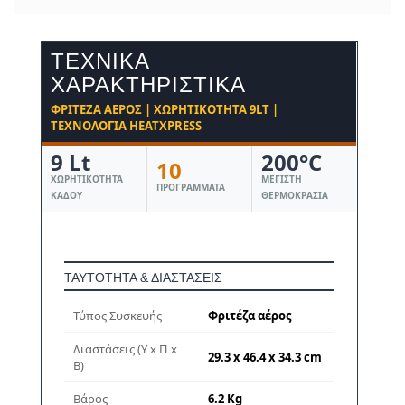
ΤΕΧΝΙΚΆ
ΧΑΡΑΚΤΗΡΙΣΤΙΚΆ
ΦΡΙΤΈΖΑ ΑΈΡΟΣ | ΧΩΡΗΤΙΚΌΤΗΤΑ 9LT |
ΤΕΧΝΟΛΟΓΊΑ HEATXPRESS
9 Lt
200°C
10
ΧΩΡΗΤΙΚΌΤΗΤΑ
ΜΈΓΙΣΤΗ
ΠΡΟΓΡΆΜΜΑΤΑ
ΚΆΔΟΥ
ΘΕΡΜΟΚΡΑΣΊΑ
ΤΑΥΤΌΤΗΤΑ & ΔΙΑΣΤΆΣΕΙΣ
Τύπος Συσκευής
Φριτέζα αέρος
Διαστάσεις (Υ x Π x
29.3 x 46.4 x 34.3 cm
Β)
Βάρος
6.2 Kg