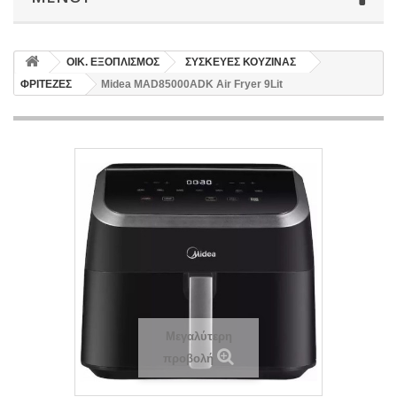
ΟΙΚ. ΕΞΟΠΛΙΣΜΟΣ
ΣΥΣΚΕΥΕΣ ΚΟΥΖΙΝΑΣ
ΦΡΙΤΕΖΕΣ
Midea MAD85000ADK Air Fryer 9Lit
Μεγαλύτερη
προβολή