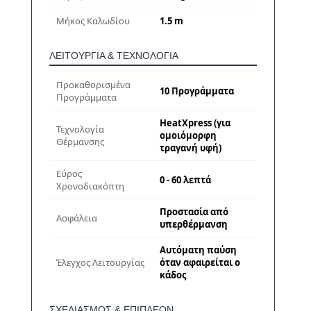
Μήκος Καλωδίου
1.5 m
ΛΕΙΤΟΥΡΓΊΑ & ΤΕΧΝΟΛΟΓΊΑ
Προκαθορισμένα
10 Προγράμματα
Προγράμματα
HeatXpress (για
Τεχνολογία
ομοιόμορφη
Θέρμανσης
τραγανή υφή)
Εύρος
0 - 60 λεπτά
Χρονοδιακόπτη
Προστασία από
Ασφάλεια
υπερθέρμανση
Αυτόματη παύση
Έλεγχος Λειτουργίας
όταν αφαιρείται ο
κάδος
ΣΧΕΔΙΑΣΜΌΣ & ΕΠΙΠΛΈΟΝ